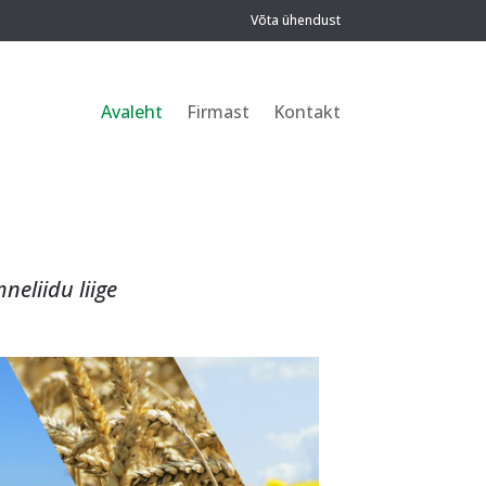
Võta ühendust
Avaleht
Firmast
Kontakt
neliidu liige