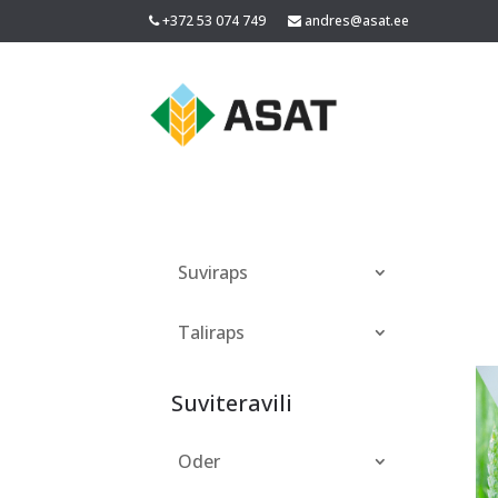
+372 53 074 749
andres@asat.ee
Suviraps
Taliraps
Suviteravili
Oder